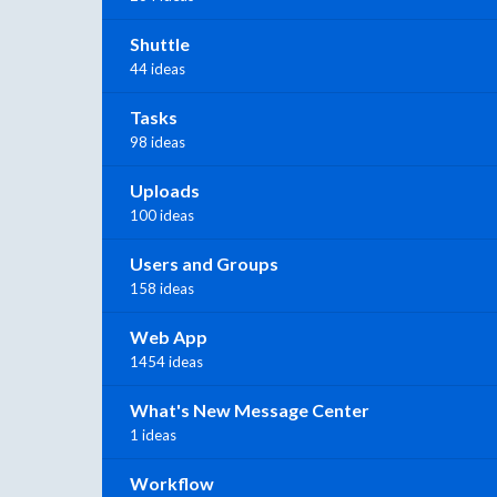
Shuttle
44 ideas
Tasks
98 ideas
Uploads
100 ideas
Users and Groups
158 ideas
Web App
1454 ideas
What's New Message Center
1 ideas
Workflow