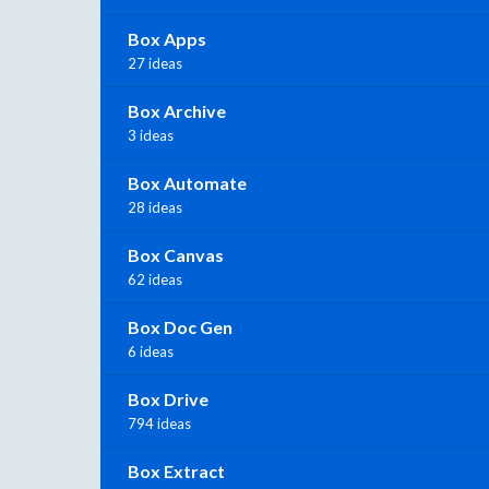
Box Apps
27 ideas
Box Archive
3 ideas
Box Automate
28 ideas
Box Canvas
62 ideas
Box Doc Gen
6 ideas
Box Drive
794 ideas
Box Extract