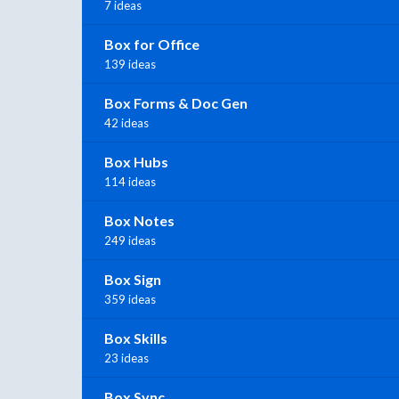
7 ideas
Box for Office
139 ideas
Box Forms & Doc Gen
42 ideas
Box Hubs
114 ideas
Box Notes
249 ideas
Box Sign
359 ideas
Box Skills
23 ideas
Box Sync