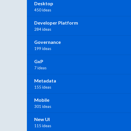
Desktop
450 ideas
Developer Platform
284 ideas
Governance
199 ideas
GxP
7 ideas
Metadata
155 ideas
Mobile
301 ideas
New UI
115 ideas