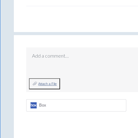
Add a comment…
Attach a File
Box