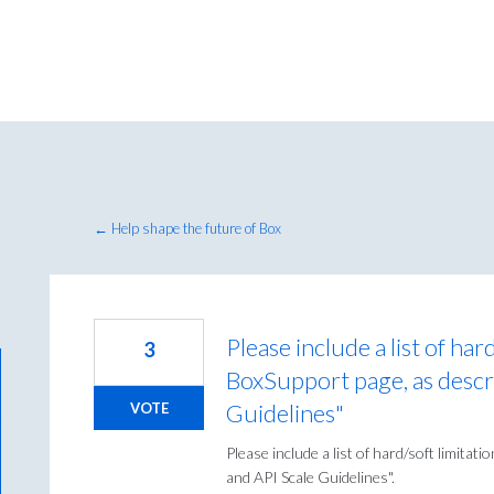
← Help shape the future of Box
Please include a list of har
3
BoxSupport page, as descr
Guidelines"
VOTE
Please include a list of hard/soft limita
and API Scale Guidelines".