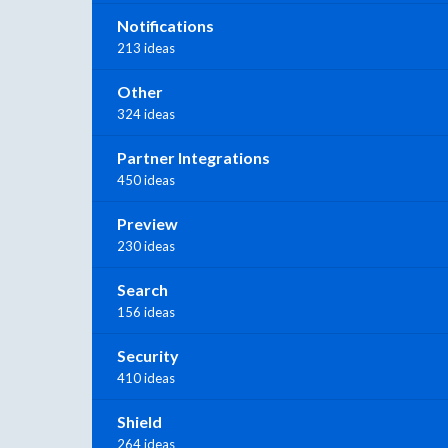
Notifications
213 ideas
Other
324 ideas
Partner Integrations
450 ideas
Preview
230 ideas
Search
156 ideas
Security
410 ideas
Shield
264 ideas