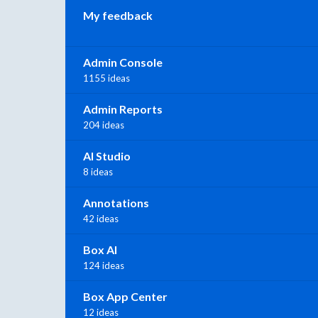
My feedback
Admin Console
1155 ideas
Admin Reports
204 ideas
AI Studio
8 ideas
Annotations
42 ideas
Box AI
124 ideas
Box App Center
12 ideas