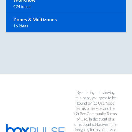
424 ideas
Zones & Multizones
16 ideas
By entering and viewing
this page, you agree to be
bound by (1)
UserVoice
Terms of Service
and the
(2)
Box Community Terms
of Use
. In the event of a
direct conflict between the
foregoing terms of service