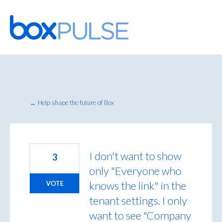
Skip
to
content
← Help shape the future of Box
I don't want to show
3
only "Everyone who
knows the link" in the
VOTE
tenant settings. I only
want to see "Company