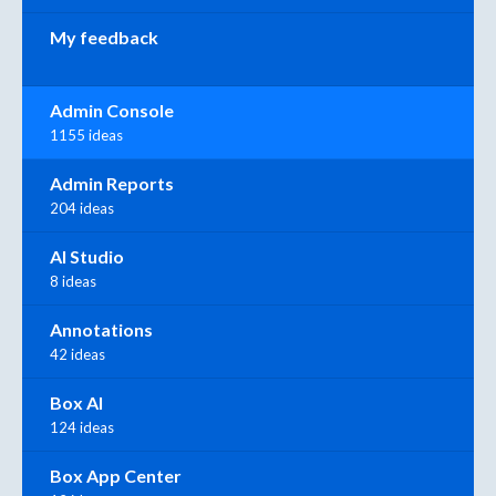
My feedback
Admin Console
1155 ideas
Admin Reports
204 ideas
AI Studio
8 ideas
Annotations
42 ideas
Box AI
124 ideas
Box App Center