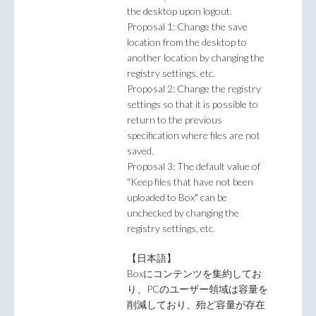
the desktop upon logout.
Proposal 1: Change the save
location from the desktop to
another location by changing the
registry settings, etc.
Proposal 2: Change the registry
settings so that it is possible to
return to the previous
specification where files are not
saved.
Proposal 3: The default value of
"Keep files that have not been
uploaded to Box" can be
unchecked by changing the
registry settings, etc.
【日本語】
Boxにコンテンツを集約してお
り、PCのユーザー領域は容量を
削減しており、殆ど容量が存在