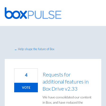
Skip
to
content
← Help shape the future of Box
Requests for
4
additional features in
Box Drive v2.33
VOTE
We have consolidated our content
in Box, and have reduced the