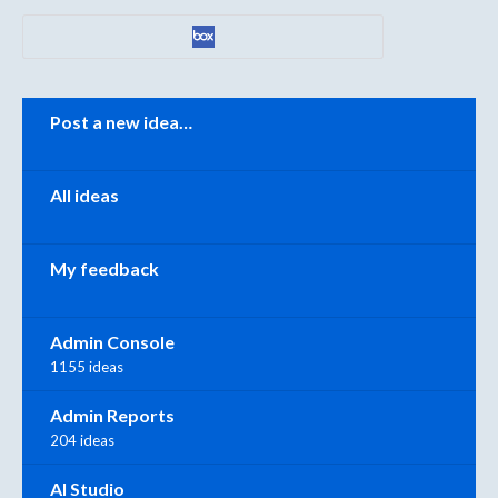
Categories
Post a new idea…
All ideas
My feedback
Admin Console
1155 ideas
Admin Reports
204 ideas
AI Studio