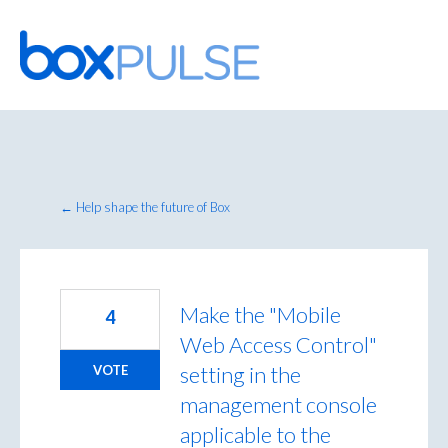
Skip
to
content
← Help shape the future of Box
Make the "Mobile
4
Web Access Control"
setting in the
VOTE
management console
applicable to the