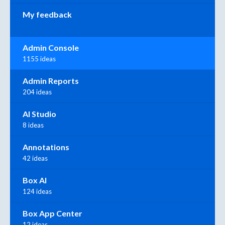
My feedback
Admin Console
1155 ideas
Admin Reports
204 ideas
AI Studio
8 ideas
Annotations
42 ideas
Box AI
124 ideas
Box App Center
12 ideas