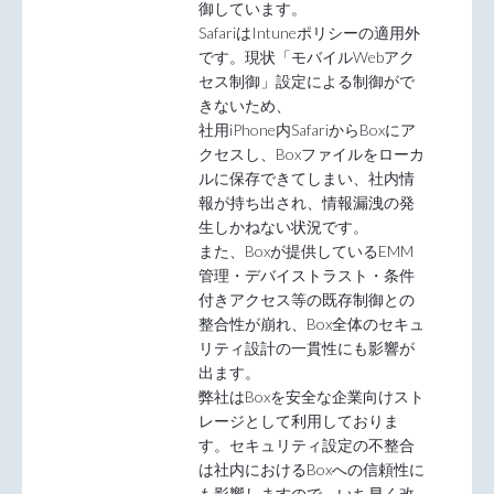
御しています。
SafariはIntuneポリシーの適用外
です。現状「モバイルWebアク
セス制御」設定による制御がで
きないため、
社用iPhone内SafariからBoxにア
クセスし、Boxファイルをローカ
ルに保存できてしまい、社内情
報が持ち出され、情報漏洩の発
生しかねない状況です。
また、Boxが提供しているEMM
管理・デバイストラスト・条件
付きアクセス等の既存制御との
整合性が崩れ、Box全体のセキュ
リティ設計の一貫性にも影響が
出ます。
弊社はBoxを安全な企業向けスト
レージとして利用しておりま
す。セキュリティ設定の不整合
は社内におけるBoxへの信頼性に
も影響しますので、いち早く改