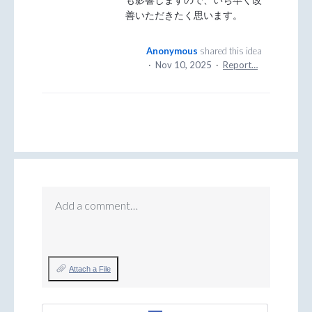
善いただきたく思います。
Anonymous
shared this idea
·
Nov 10, 2025
·
Report…
Add a comment…
Attach a File