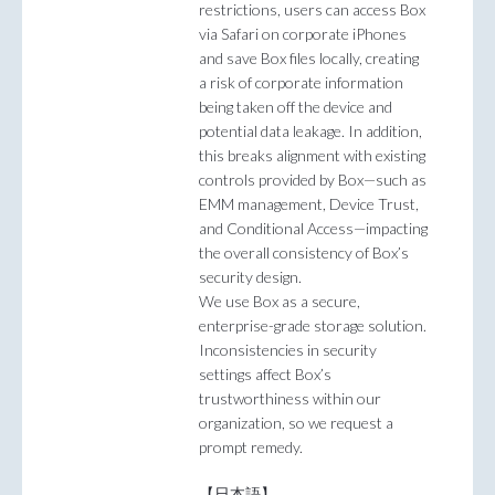
restrictions, users can access Box
via Safari on corporate iPhones
and save Box files locally, creating
a risk of corporate information
being taken off the device and
potential data leakage. In addition,
this breaks alignment with existing
controls provided by Box—such as
EMM management, Device Trust,
and Conditional Access—impacting
the overall consistency of Box’s
security design.
We use Box as a secure,
enterprise-grade storage solution.
Inconsistencies in security
settings affect Box’s
trustworthiness within our
organization, so we request a
prompt remedy.
【日本語】