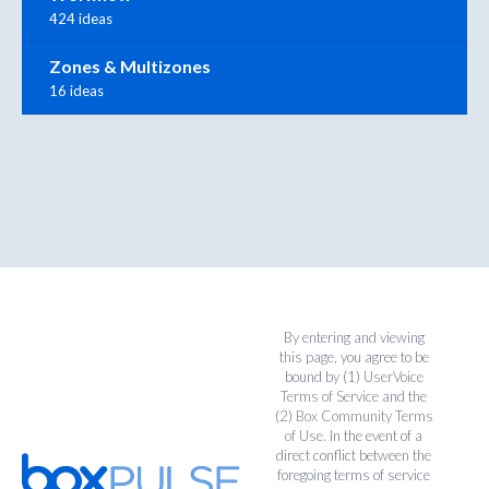
424 ideas
Zones & Multizones
16 ideas
By entering and viewing
this page, you agree to be
bound by (1)
UserVoice
Terms of Service
and the
(2)
Box Community Terms
of Use
. In the event of a
direct conflict between the
foregoing terms of service