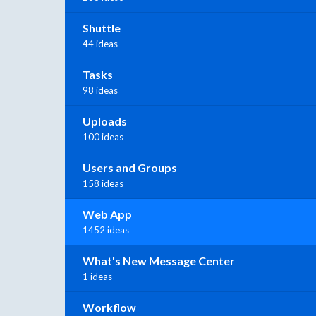
Shuttle
44 ideas
Tasks
98 ideas
Uploads
100 ideas
Users and Groups
158 ideas
Web App
1452 ideas
What's New Message Center
1 ideas
Workflow