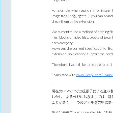
For example, when searching for image files
image files (.png/.jpg/etc...), you can se
check them by file extension.
We currently use a method of dividing file
files, blocks of video files, blocks of Excel 
each category.
However, the current specification of Box
extension, so it cannot support the need t
Therefore, I would like to be able to sort f
Translated with
www.DeepL.com/Transl
現在のBoxWebでは拡張子による並
しかし、ある分野におきましては、計
ことが多く、一つのフォルダの中に多
例えば画像ファイル(.png/.jpg/et