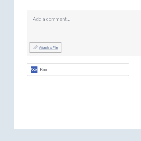
Add a comment…
Attach a File
Box