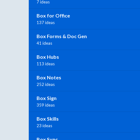
7 ideas
Box for Office
137 ideas
Box Forms & Doc Gen
41 ideas
Box Hubs
113 ideas
Box Notes
252 ideas
Box Sign
359 ideas
Box Skills
23 ideas
Box Sync