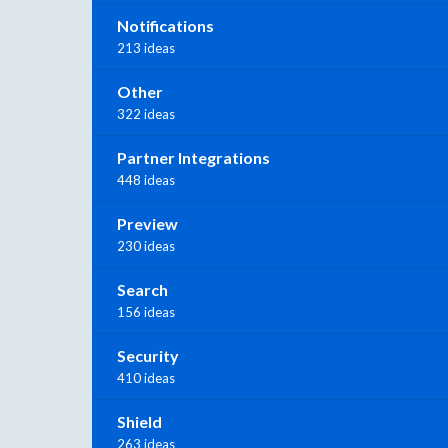
Notifications
213 ideas
Other
322 ideas
Partner Integrations
448 ideas
Preview
230 ideas
Search
156 ideas
Security
410 ideas
Shield
263 ideas