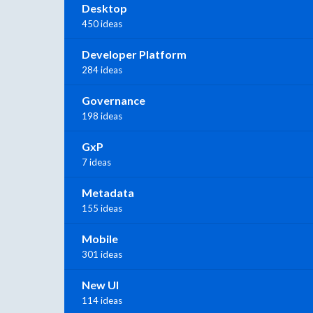
Desktop
450 ideas
Developer Platform
284 ideas
Governance
198 ideas
GxP
7 ideas
Metadata
155 ideas
Mobile
301 ideas
New UI
114 ideas