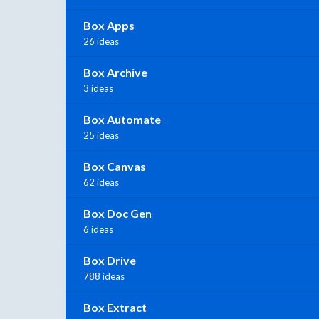
Box Apps
26 ideas
Box Archive
3 ideas
Box Automate
25 ideas
Box Canvas
62 ideas
Box Doc Gen
6 ideas
Box Drive
788 ideas
Box Extract