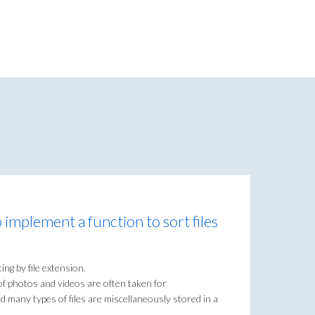
 implement a function to sort files
ng by file extension.
of photos and videos are often taken for
any types of files are miscellaneously stored in a