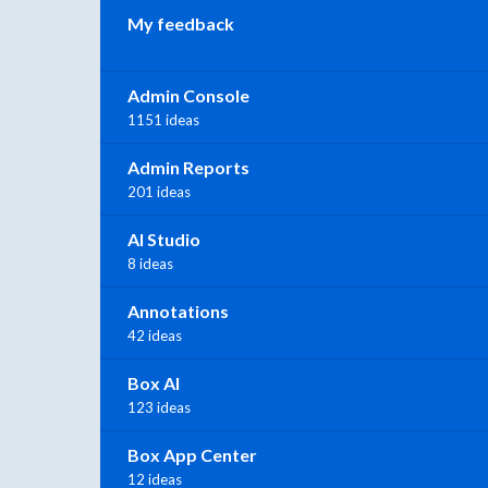
My feedback
Admin Console
1151 ideas
Admin Reports
201 ideas
AI Studio
8 ideas
Annotations
42 ideas
Box AI
123 ideas
Box App Center
12 ideas