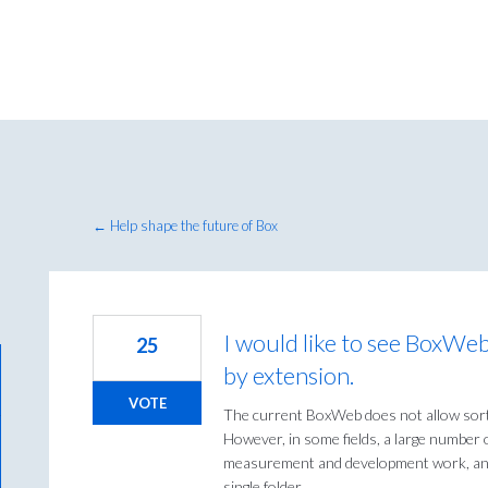
← Help shape the future of Box
I would like to see BoxWeb
25
by extension.
VOTE
The current BoxWeb does not allow sorti
However, in some fields, a large number 
measurement and development work, and m
single folder.