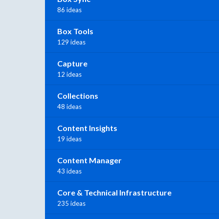
86 ideas
Box Tools
129 ideas
Capture
12 ideas
Collections
48 ideas
Content Insights
19 ideas
Content Manager
43 ideas
Core & Technical Infrastructure
235 ideas