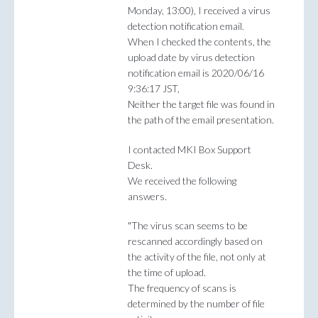
Monday, 13:00), I received a virus
detection notification email.
When I checked the contents, the
upload date by virus detection
notification email is 2020/06/16
9:36:17 JST,
Neither the target file was found in
the path of the email presentation.
I contacted MKI Box Support
Desk.
We received the following
answers.
"The virus scan seems to be
rescanned accordingly based on
the activity of the file, not only at
the time of upload.
The frequency of scans is
determined by the number of file