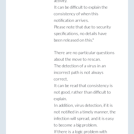
activity.
It can be difficult to explain the
consistency of when this
notification arrives.
Please note that due to security
specifications, no details have
been released on this."
There are no particular questions
about the move to rescan.
The detection of a virus in an
incorrect path is not always
correct,
It can be read that consistency is
not good, rather than difficult to
explain.
In addition, virus detection, if it is
not notified in a timely manner, the
infection will spread, and it is easy
to become a big problem.
If there is a logic problem with