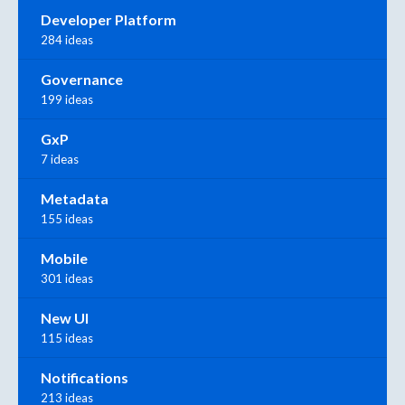
Developer Platform
284 ideas
Governance
199 ideas
GxP
7 ideas
Metadata
155 ideas
Mobile
301 ideas
New UI
115 ideas
Notifications
213 ideas