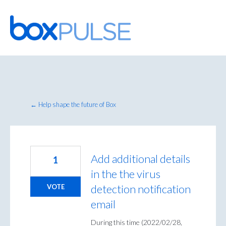
Skip
to
content
← Help shape the future of Box
Add additional details
1
in the the virus
detection notification
VOTE
email
During this time (2022/02/28,