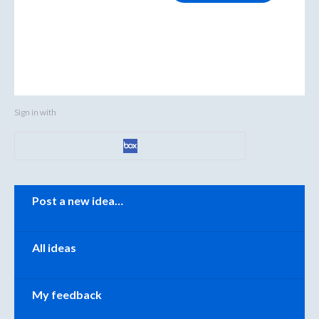
Sign in with
Categories
Post a new idea…
All ideas
My feedback