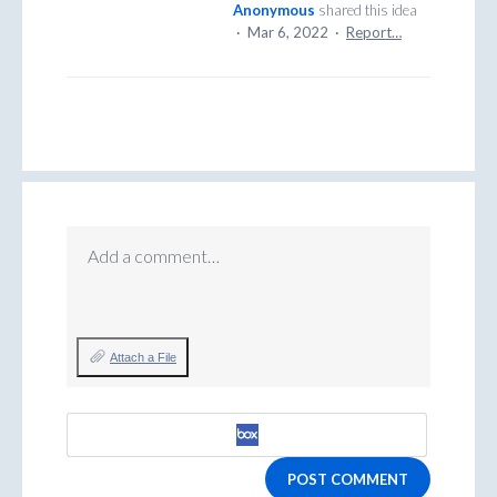
Anonymous
shared this idea
·
Mar 6, 2022
·
Report…
Add a comment…
Attach a File
POST COMMENT