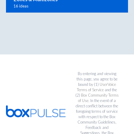
16 ideas
By entering and viewing
this page, you agree to be
bound by (1)
UserVoice
Terms of Service
and the
(2)
Box Community Terms
of Use
. In the event of a
direct conflict between the
foregoing terms of service
with respect to the Box
Community Guidelines,
Feedback and
Suggestions, the Box