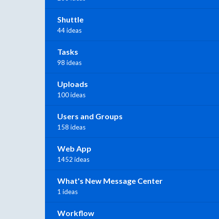
Shuttle
44 ideas
Tasks
98 ideas
Uploads
100 ideas
Users and Groups
158 ideas
Web App
1452 ideas
What's New Message Center
1 ideas
Workflow