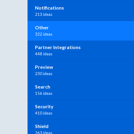
Notifications
213 ideas
Other
322 ideas
Partner Integrations
448 ideas
Preview
230 ideas
Search
156 ideas
Security
410 ideas
Shield
263 ideas