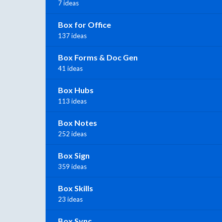
7 ideas
Box for Office
137 ideas
Box Forms & Doc Gen
41 ideas
Box Hubs
113 ideas
Box Notes
252 ideas
Box Sign
359 ideas
Box Skills
23 ideas
Box Sync