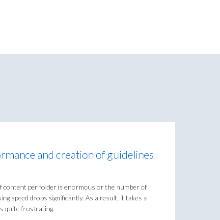
rmance and creation of guidelines
of content per folder is enormous or the number of
sing speed drops significantly. As a result, it takes a
s quite frustrating.