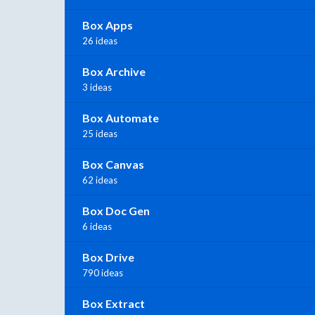
Box Apps
26 ideas
Box Archive
3 ideas
Box Automate
25 ideas
Box Canvas
62 ideas
Box Doc Gen
6 ideas
Box Drive
790 ideas
Box Extract