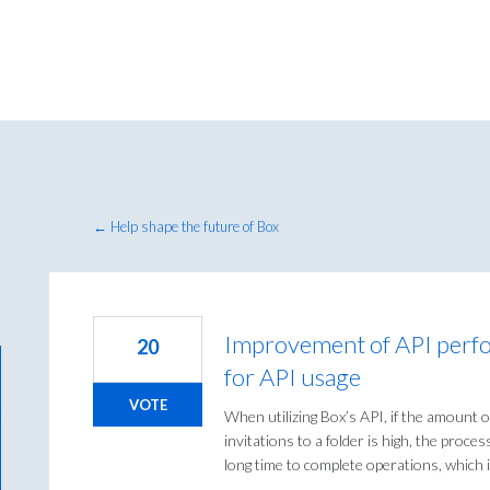
← Help shape the future of Box
Improvement of API perfo
20
for API usage
VOTE
When utilizing Box’s API, if the amount 
invitations to a folder is high, the proces
long time to complete operations, which i