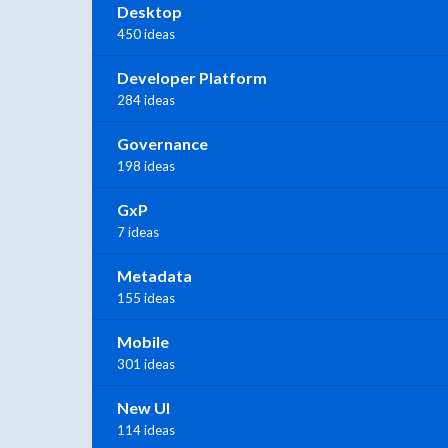
Desktop
450 ideas
Developer Platform
284 ideas
Governance
198 ideas
GxP
7 ideas
Metadata
155 ideas
Mobile
301 ideas
New UI
114 ideas