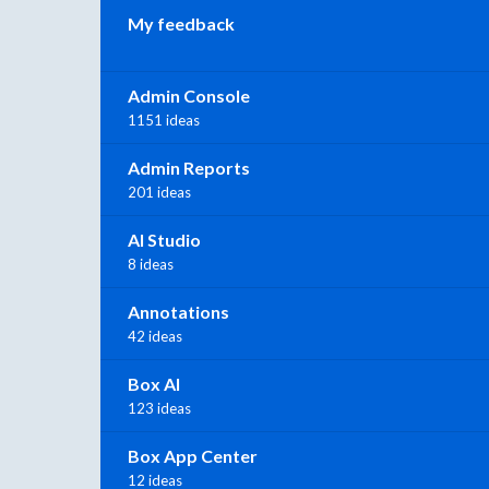
My feedback
Admin Console
1151 ideas
Admin Reports
201 ideas
AI Studio
8 ideas
Annotations
42 ideas
Box AI
123 ideas
Box App Center
12 ideas