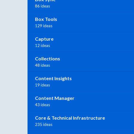
86 ideas
Box Tools
129 ideas
Capture
12 ideas
Collections
48 ideas
Content Insights
19 ideas
Content Manager
43 ideas
Core & Technical Infrastructure
235 ideas