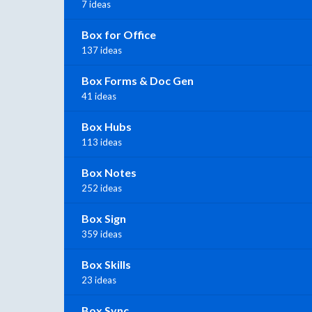
7 ideas
Box for Office
137 ideas
Box Forms & Doc Gen
41 ideas
Box Hubs
113 ideas
Box Notes
252 ideas
Box Sign
359 ideas
Box Skills
23 ideas
Box Sync