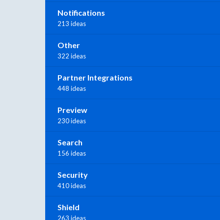
Notifications
213 ideas
Other
322 ideas
Partner Integrations
448 ideas
Preview
230 ideas
Search
156 ideas
Security
410 ideas
Shield
263 ideas