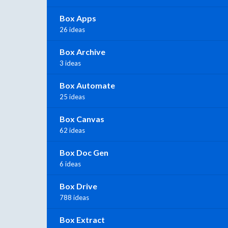
Box Apps
26 ideas
Box Archive
3 ideas
Box Automate
25 ideas
Box Canvas
62 ideas
Box Doc Gen
6 ideas
Box Drive
788 ideas
Box Extract