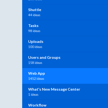
Shuttle
44 ideas
Tasks
98 ideas
Uploads
100 ideas
Users and Groups
158 ideas
Web App
1452 ideas
What's New Message Center
1 ideas
Workflow