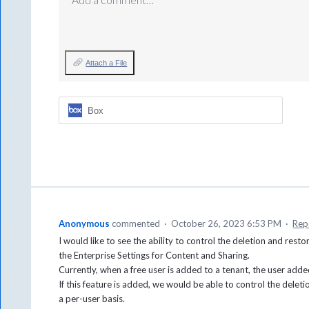
Attach a File
Box
Anonymous
commented
·
October 26, 2023 6:53 PM
·
Rep
I would like to see the ability to control the deletion and rest
the Enterprise Settings for Content and Sharing.
Currently, when a free user is added to a tenant, the user add
If this feature is added, we would be able to control the delet
a per-user basis.