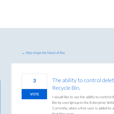
← Help shape the future of Box
The ability to control dele
3
Recycle Bin.
VOTE
I would like to see the ability to control
Bin by user/group in the Enterprise Sett
Currently, when a free user is added to 
that they own.