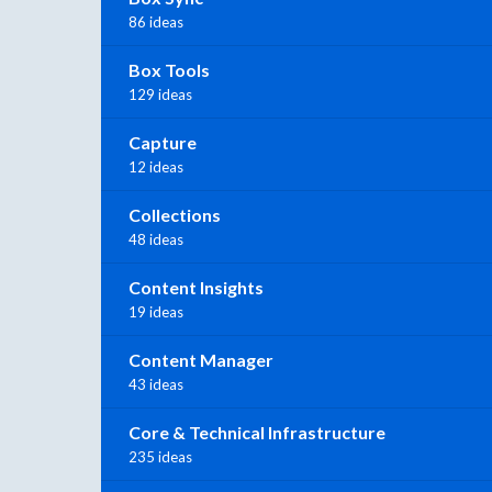
86 ideas
Box Tools
129 ideas
Capture
12 ideas
Collections
48 ideas
Content Insights
19 ideas
Content Manager
43 ideas
Core & Technical Infrastructure
235 ideas