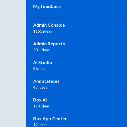
My feedback
Admin Console
1151 ideas
Admin Reports
201 ideas
AI Studio
8 ideas
Annotations
42 ideas
Box AI
123 ideas
Box App Center
12 ideas