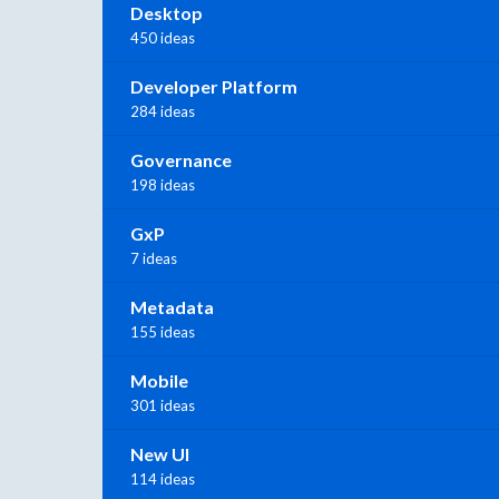
Desktop
450 ideas
Developer Platform
284 ideas
Governance
198 ideas
GxP
7 ideas
Metadata
155 ideas
Mobile
301 ideas
New UI
114 ideas